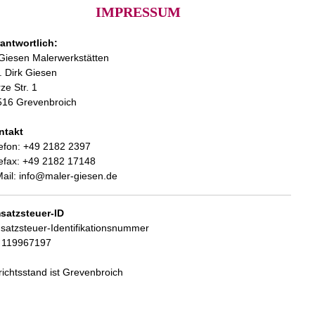
IMPRESSUM
antwortlich:
Giesen Malerwerkstätten
. Dirk Giesen
ze Str. 1
516 Grevenbroich
ntakt
efon: +49 2182 2397
efax: +49 2182 17148
ail: info@maler-giesen.de
satzsteuer-ID
atzsteuer-Identifikationsnummer
 119967197
ichtsstand ist Grevenbroich