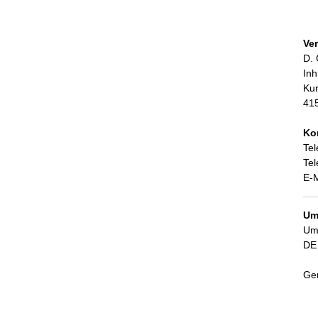
Ver
D. 
Inh
Kur
41
Ko
Tel
Tel
E-M
Um
Ums
DE
Ger